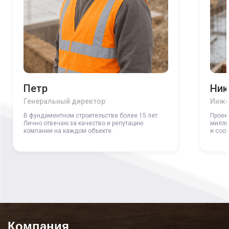
Петр
Ник
Генеральный директор
Инже
В фундаментном строительстве более 15 лет.
Проек
Лично отвечаю за качество и репутацию
милли
компании на каждом объекте.
и соо
Компания