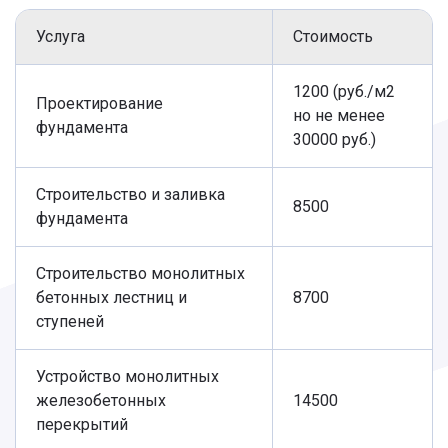
Длина сваи 5500 мм.
2 100 руб.
Услуга
Стоимость
3 800
руб.
Монтаж сваи 5500 мм.
1 700 руб.
1200 (руб./м2
Проектирование
но не менее
Длина сваи 6000 мм.
2 200 руб.
фундамента
4 000
30000 руб.)
руб.
Монтаж сваи 6000 мм.
1 800 руб.
Строительство и заливка
8500
фундамента
Строительство монолитных
бетонных лестниц и
8700
ступеней
Устройство монолитных
железобетонных
14500
перекрытий