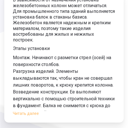
железобетонных колонн может отличаться.
Для промышленного типа зданий выполняется
установка балок в стаканы базиса.
Железобетон является надежным и крепким
материалом, поэтому такие изделия
востребованы для жилых и нежилых
построек.
Этапы установки
Монтаж. Начинают с разметки стрел (осей) на
поверхности столбов.
Разгрузка изделий. Элементы
выкладываются так, чтобы кран не совершал
лишних поворотов, к крюку крепится колонна.
Возведение конструкции. Ее выполняют
вертикально с помощью строительной техники
в фундамент. Балка не снимается с крюка до
тех пор, пока её верно не выверят.
Читать далее
Корректировка. ЖБИ временно крепят в
стакане.