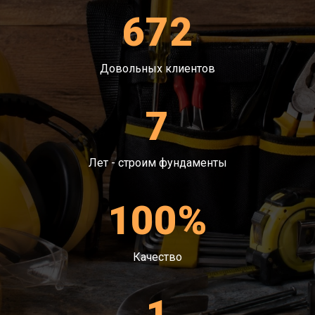
Сборка щитов. Элементы необходимо
672
объединить с брусками с применением
гвоздей или самонарезающих винтов. Бруски
должны размещаться снаружи. После
Довольных клиентов
рассчитывают расстояние, которое
одинаковое с толщиной стены. Выполняют
7
последующий ряд из щитов.
Придание устойчивости строению. Щиты
необходимо прислонять, как можно ближе
друг к другу. Заказать материал предлагаем в
Лет - строим фундаменты
нашей организации.
Засыпка из песка или щебня. Смесь нужно
100%
защитить от влаги.
Качество