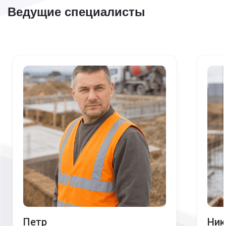
Ведущие специалисты
Петр
Ник