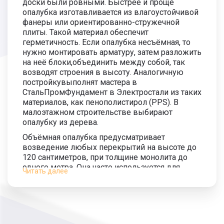
доски были ровными. Быстрее и проще
опалубка изготавливается из влагоустойчивой
фанеры или ориентированно-стружечной
плиты. Такой материал обеспечит
герметичность. Если опалубка несъёмная, то
нужно монтировать арматуру, затем разложить
на неё блоки,объединить между собой, так
возводят строения в высоту. Аналогичную
постройкувыполнят мастера в
СтальПромФундамент в Электростали из таких
материалов, как пенополистирол (PPS). В
малоэтажном строительстве выбирают
опалубку из дерева.
Объёмная опалубка предусматривает
возведение любых перекрытий на высоте до
120 сантиметров, при толщине монолита до
одного метра. Она часто используется для
Читать далее
создания ригельных, плоских поверхностей,
раздельно стоящих тумб, а также капителей.
По конструкции стойки очень похожи с
металлическими и инвентарными лесами
маляров, каменщиков, штукатуров, которые