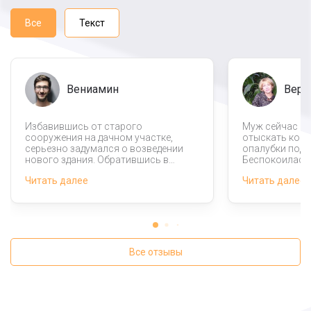
Все
Текст
Вениамин
Вера
Избавившись от старого
Муж сейчас не
сооружения на дачном участке,
отыскать ком
серьезно задумался о возведении
опалубки под 
нового здания. Обратившись в
Беспокоилась 
данную компанию, решил выбрать
уточнять каки
Читать далее
Читать далее
дачный фундамент. Специалисты со
которые может
всей ответственностью и
Мои переживан
экспертным подходом подошли к
работа была з
процессу, после этого также
почтение.
произвели монтаж опалубки.
Все отзывы