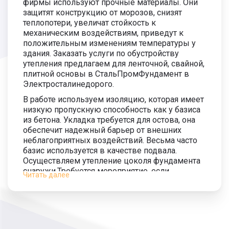
фирмы используют прочные материалы. Они
защитят конструкцию от морозов, снизят
теплопотери, увеличат стойкость к
механическим воздействиям, приведут к
положительным изменениям температуры у
здания. Заказать услуги по обустройству
утепления предлагаем для ленточной, свайной,
плитной основы в СтальПромФундамент в
Электросталинедорого.
В работе используем изоляцию, которая имеет
низкую пропускную способность как у базиса
из бетона. Укладка требуется для остова, она
обеспечит надежный барьер от внешних
неблагоприятных воздействий. Весьма часто
базис используется в качестве подвала.
Осуществляем утепление цоколя фундамента
снаружи.Требуется мероприятие, если
Читать далее
сооружение установлена на сваях.
Утеплитель обеспечит снижение теплопотерь,
возможно сэкономить на отоплении в
помещении, на поверхностях не будет
появляться конденсат, создан будет прочный