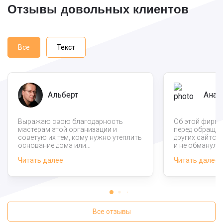
Отзывы довольных клиентов
Все
Текст
Альберт
Анат
Выражаю свою благодарность
Об этой фирме
мастерам этой организации и
перед обращен
советую их тем, кому нужно утеплить
других сайтов
основание дома или
и не обманули
промышленного здания. У нас не
«чистой», поэт
Читать далее
Читать далее
самые простые условия для работы,
сомнений позв
но дажеберя во внимание этот факт
Подписали дог
специалисты справились на
корректный, б
отлично.
мелким шрифто
за работу, пр
согласовав гр
остался довол
Все отзывы