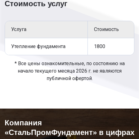
Стоимость услуг
барьер от неблагоприятных последствий
пучения почвы. Заказать услуги под ключ
возможно по телефону или оставить заявку на
сайте.
Услуга
Стоимость
Этапы:
Очищают стены до основания, у строящихся
Утепление фундамента
1800
построек, убирают опалубку.
Выравнивание поверхности.
* Все цены ознакомительные, по состоянию на
Создание гидроизоляционных листов
начало текущего месяца 2026 г. не являются
внахлест.
публичной офертой.
Стыки с помощью горелки газовой
проклеивают, чтобы обеспечить
герметичность.
Укладывают утеплительные материалы.
Осуществляют финишную облицовку.
Компания
«СтальПромФундамент» в цифрах