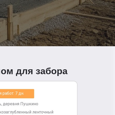
ном для забора
работ: 7 дн.
ь, деревня Пушкино
козаглубленный ленточный